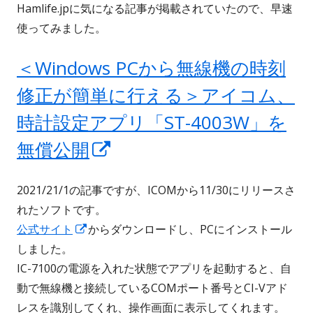
Hamlife.jpに気になる記事が掲載されていたので、早速
使ってみました。
＜Windows PCから無線機の時刻
修正が簡単に行える＞アイコム、
時計設定アプリ「ST-4003W」を
新
無償公開
し
2021/21/1の記事ですが、ICOMから11/30にリリースさ
い
れたソフトです。
ウ
新
公式サイト
からダウンロードし、PCにインストール
し
しました。
ィ
い
IC-7100の電源を入れた状態でアプリを起動すると、自
ン
ウ
動で無線機と接続しているCOMポート番号とCI-Vアド
ィ
レスを識別してくれ、操作画面に表示してくれます。
ド