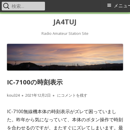
検
メ
メニュ
索:
イ
コ
JA4TUJ
ン
ン
テ
Radio Amateur Station Site
メ
ン
ツ
ニ
へ
ス
ュ
キ
ー
IC-7100の時刻表示
ッ
プ
作
公
IC-7100の時刻表示
kou324
2021年12月2日
にコメントを残す
成
開
IC-7100無線機本体の時刻表示がズレて困っていまし
者
日
た。昨年から気になっていて、本体のボタン操作で時刻
を合わせるのですが、またすぐにズレてしまいます。最