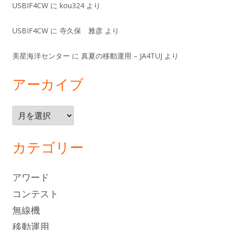
USBIF4CW
に
kou324
より
USBIF4CW
に
寺久保 雅彦
より
美星海洋センター
に
真夏の移動運用 – JA4TUJ
より
アーカイブ
ア
ー
カ
カテゴリー
イ
ブ
アワード
コンテスト
無線機
移動運用