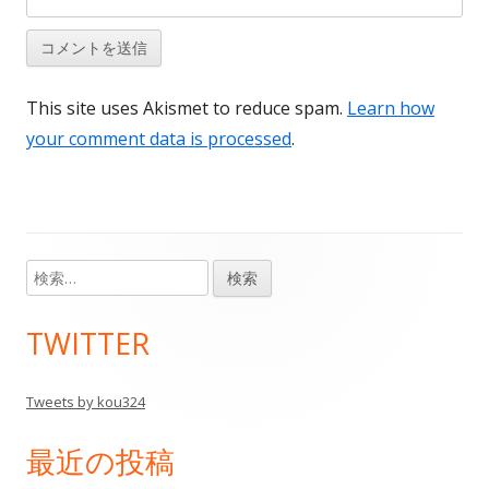
This site uses Akismet to reduce spam.
Learn how
your comment data is processed
.
検
メ
索:
イ
TWITTER
ン
Tweets by kou324
サ
最近の投稿
イ