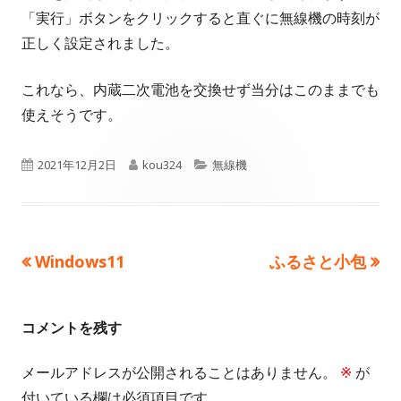
ン
「実行」ボタンをクリックすると直ぐに無線機の時刻が
ウ
ド
正しく設定されました。
で
ウ
これなら、内蔵二次電池を交換せず当分はこのままでも
で
開
使えそうです。
開
き
き
公
作
カ
2021年12月2日
kou324
無線機
ま
ま
す
開
成
テ
す
日
者
ゴ
前
次
Windows11
ふるさと小包
投
リ
の
の
ー
稿
記
記
コメントを残す
事:
事:
ナ
メールアドレスが公開されることはありません。
※
が
ビ
付いている欄は必須項目です