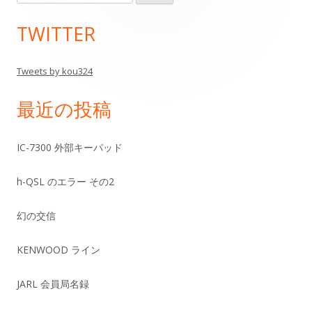
索:
イ
TWITTER
ン
Tweets by kou324
サ
最近の投稿
イ
ド
IC-7300 外部キーパッド
バ
h-QSL のエラー その2
ー
幻の交信
KENWOOD ライン
JARL 会員局名録