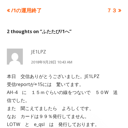
前
次
/1の運用終了
７３
投
リ
の
の
ー
稿
記
記
2 thoughts on “
ふたたび/1へ
”
事:
事:
ナ
ビ
JE1LPZ
ゲ
2018年9月28日 10:43 AM
ー
本日 交信ありがとうございました。JE1LPZ
シ
受信reportが+15には 驚いてます。
AH-4 に １５ｍぐらいの線をつないで ５０W 送
ョ
信でした。
また 聞こえてましたら よろしくです、
ン
なお カードは９９％発行してません。
LOTW と e_qsl は 発行しております。