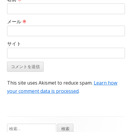
メール
※
サイト
This site uses Akismet to reduce spam.
Learn how
your comment data is processed
.
検
メ