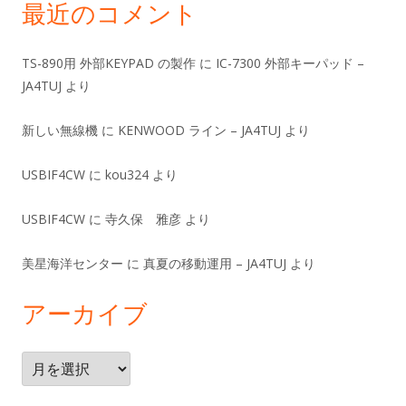
最近のコメント
TS-890用 外部KEYPAD の製作
に
IC-7300 外部キーパッド –
JA4TUJ
より
新しい無線機
に
KENWOOD ライン – JA4TUJ
より
USBIF4CW
に
kou324
より
USBIF4CW
に
寺久保 雅彦
より
美星海洋センター
に
真夏の移動運用 – JA4TUJ
より
アーカイブ
ア
ー