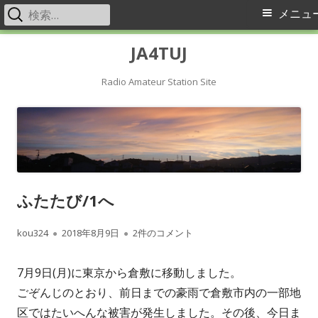
検
メ
メニュ
索:
イ
コ
JA4TUJ
ン
ン
テ
Radio Amateur Station Site
メ
ン
ツ
ニ
へ
ス
ュ
キ
ー
ふたたび/1へ
ッ
プ
作
公
ふたたび/1へ への
kou324
2018年8月9日
2件のコメント
成
開
7月9日(月)に東京から倉敷に移動しました。
者
日
ごぞんじのとおり、前日までの豪雨で倉敷市内の一部地
区ではたいへんな被害が発生しました。
その後、今日ま