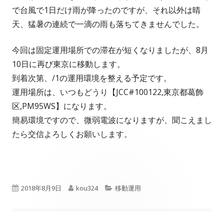
で台風で1日だけ雨が降ったのですが、それ以外は晴
天、猛暑の連続で一滴の雨も落ちてきませんでした。
今回は固定運用場所での滞在が短くなりましたが、8月
10日に再び東京に移動します。
到着次第、/1の運用環境を整える予定です。
運用場所は、いつもどうり【JCC#100122,東京都葛飾
区,PM95WS】になります。
簡易環境ですので、微弱電波になりますが、聞こえまし
たら交信よろしくお願いします。
公
作
カ
2018年8月9日
kou324
移動運用
開
成
テ
日
者
ゴ