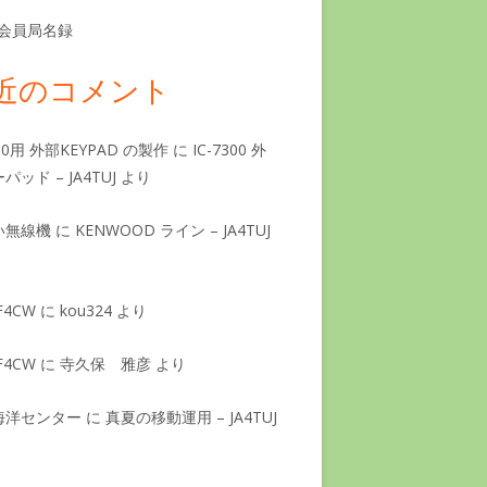
L 会員局名録
近のコメント
890用 外部KEYPAD の製作
に
IC-7300 外
パッド – JA4TUJ
より
い無線機
に
KENWOOD ライン – JA4TUJ
F4CW
に
kou324
より
F4CW
に
寺久保 雅彦
より
海洋センター
に
真夏の移動運用 – JA4TUJ