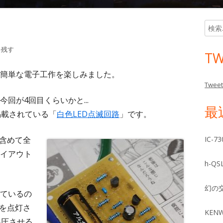
検
メ
索:
イ
を残す
TW
ン
簡単な電子工作を楽しみました。
Tweet
サ
回が4回目くらいかと...
最
イ
掲載されている「
白色LED点滅回路
」です。
ド
を含めて全
IC-
イアウト
バ
h-Q
ー
幻の
ているの
Dを点灯さ
KEN
昇圧させる