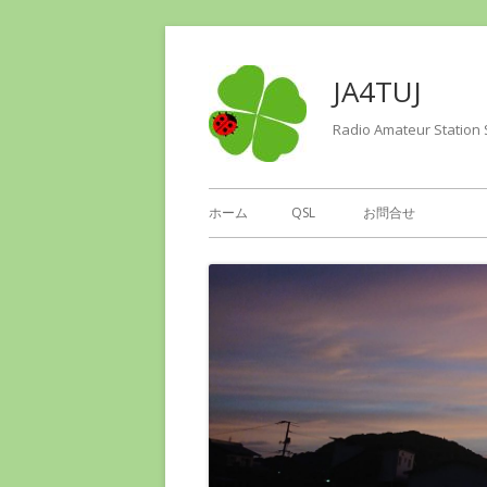
コ
ン
JA4TUJ
テ
ン
Radio Amateur Station 
ツ
へ
メ
ホーム
QSL
お問合せ
ス
イ
キ
ッ
ン
プ
メ
ニ
ュ