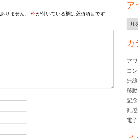
事:
ア
ありません。
※
が付いている欄は必須項目です
ア
ー
カ
カ
イ
ブ
アワ
コン
無線
移動
記念
雑感
電子
メ