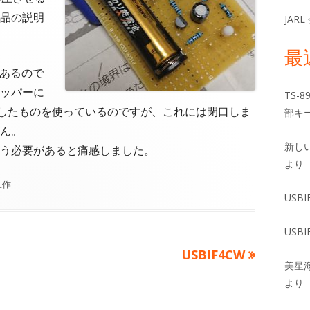
品の説明
JAR
最
があるので
ッパーに
TS-
入したものを使っているのですが、これには閉口しま
部キー
ん。
新し
う必要があると痛感しました。
より
工作
USBI
USBI
次
USBIF4CW
美星
の
より
記