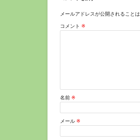
事:
ナ
メールアドレスが公開されることは
ビ
コメント
※
ゲ
ー
シ
ョ
ン
名前
※
メール
※