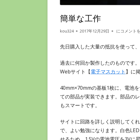
ー
簡単な工作
作
公
簡単な工作
kou324
2017年12月29日
にコメント
成
開
者
日
先日購入した大量の抵抗を使って、
過去に何回か製作したのものです。今
Webサイト【
電子マスカット
】に
40mm×70mmの基板1枚に、電池
ての部品が実装できます。部品のレ
もスマートです。
サイトに回路を詳しく説明してくれ
で、よい勉強になります。白色LE
せるため、1.5Vの電池電圧を3Vに