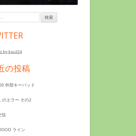
ITTER
s by kou324
近の投稿
7300 外部キーパッド
SL のエラー その2
交信
WOOD ライン