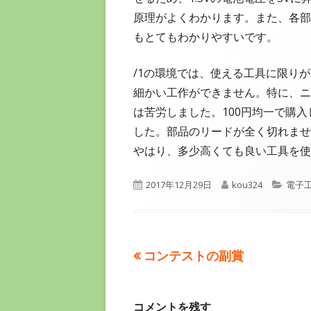
原理がよくわかります。また、各部
もとてもわかりやすいです。
/1の環境では、使える工具に限り
細かい工作ができません。特に、ニ
は苦労しました。100円均一で購
した。部品のリードが全く切れませ
やはり、多少高くても良い工具を使
公
作
カ
2017年12月29日
kou324
電子
開
成
テ
日
者
ゴ
リ
ー
前
コンテストの副賞
投
の
稿
記
コメントを残す