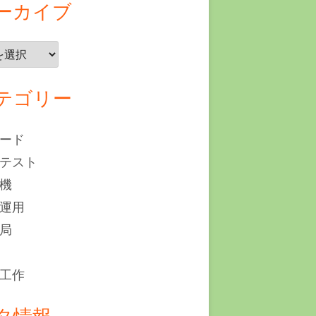
ーカイブ
テゴリー
ード
テスト
機
運用
局
工作
タ情報