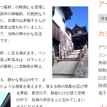
ア
つ墓村」の映画にも登場し
原作の神秘的、幻想的なス
ア
た。女優の山本陽子さんが
ー
坂道は使われていました。
カ
カ
て、当時の華やかな生活
イ
です。
ブ
アワ
村」に足を進めます。ベン
コン
並ぶ町並みは、ロマンとノ
無線
の陽射しに赤銅色が映え、
移動
記念
も、静かな里山の中で、ま
雑感
たような感覚を覚え
ます。深まる秋の気配が忍び寄
電子
る季節、青空の下、静寂だけが漂う空間
の中で、自身の存在をふと忘れてしまい
メ
そうになります。