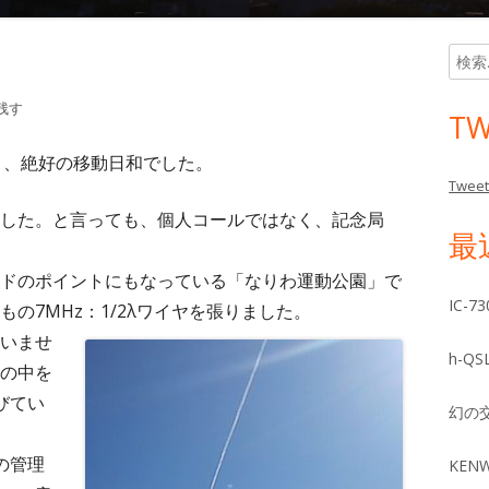
検
メ
索:
イ
残す
TW
ン
り、絶好の移動日和でした。
Tweet
サ
した。と言っても、個人コールではなく、記念局
最
イ
ドのポイントにもなっている「なりわ運動公園」で
ド
IC-
の7MHz：1/2λワイヤを張りました。
いませ
バ
h-Q
の中を
ー
びてい
幻の
の管理
KEN