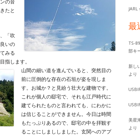
ンの音
JAR
きたと
最
、「吹
TS-
良いの
部キー
てみる
目指します。
新し
山間の細い道を進んでいると、突然目の
より
前に圧倒的な存在の石垣が姿を現しま
す。お城か？と見紛う壮大な建物です。
USBI
これが個人の邸宅で、それも江戸時代に
USBI
建てられたものと言われても、にわかに
は信じることができません。今日は時間
美星
もたっぷりあるので、邸宅の中を拝観す
より
ることにしまししました。玄関へのアプ