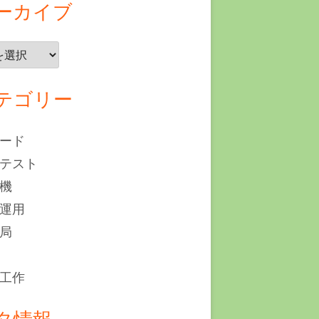
ーカイブ
テゴリー
ード
テスト
機
運用
局
工作
タ情報