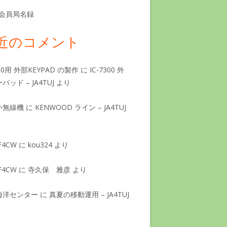
L 会員局名録
近のコメント
890用 外部KEYPAD の製作
に
IC-7300 外
パッド – JA4TUJ
より
い無線機
に
KENWOOD ライン – JA4TUJ
F4CW
に
kou324
より
F4CW
に
寺久保 雅彦
より
海洋センター
に
真夏の移動運用 – JA4TUJ