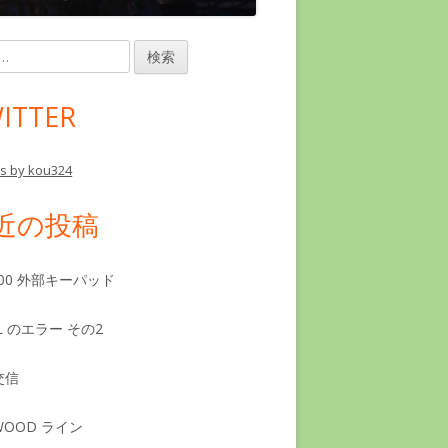
ITTER
s by kou324
近の投稿
7300 外部キーパッド
SL のエラー その2
交信
WOOD ライン