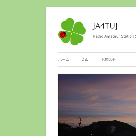
コ
ン
JA4TUJ
テ
ン
Radio Amateur Station 
ツ
へ
メ
ホーム
QSL
お問合せ
ス
イ
キ
ッ
ン
プ
メ
ニ
ュ