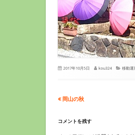
公
作
カ
2017年10月5日
kou324
移動運
開
成
テ
日
者
ゴ
リ
ー
前
岡山の秋
投
の
稿
記
コメントを残す
事:
ナ