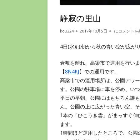
ー
静寂の里山
作
公
静寂の里山
kou324
2017年10月5日
にコメントを
成
開
者
日
4日(水)は朝から秋の青い空が広が
倉敷を離れ、高梁市で運用を行いま
【
8N4KJ
】での運用です。
高梁市での運用場所は、公園アワー
す。公園の駐車場に車を停め、いつも
平日の早朝、公園にはもちろん誰も
ん。公園の上に広がった青い空、そ
1本の「ひこうき雲」がまっすぐ伸
ます。
1時間ほど運用したところで、公園