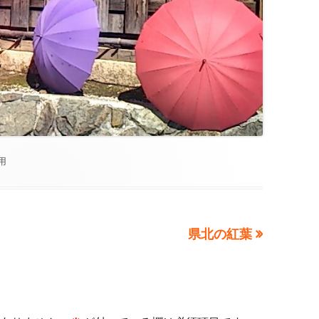
用
次
県北の紅葉
の
記
事: